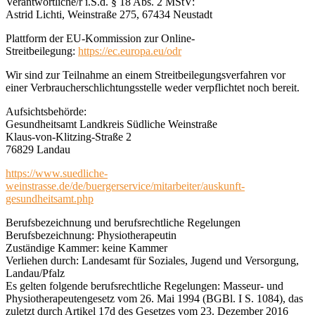
Verantwortliche/r i.S.d. § 18 Abs. 2 MStV:
Astrid Lichti, Weinstraße 275, 67434 Neustadt
Plattform der EU-Kommission zur Online-
Streitbeilegung:
https://ec.europa.eu/odr
Wir sind zur Teilnahme an einem Streitbeilegungsverfahren vor
einer Verbraucherschlichtungsstelle weder verpflichtet noch bereit.
Aufsichtsbehörde:
Gesundheitsamt Landkreis Südliche Weinstraße
Klaus-von-Klitzing-Straße 2
76829 Landau
https://www.suedliche-
weinstrasse.de/de/buergerservice/mitarbeiter/auskunft-
gesundheitsamt.php
Berufsbezeichnung und berufsrechtliche Regelungen
Berufsbezeichnung: Physiotherapeutin
Zuständige Kammer: keine Kammer
Verliehen durch: Landesamt für Soziales, Jugend und Versorgung,
Landau/Pfalz
Es gelten folgende berufsrechtliche Regelungen: Masseur- und
Physiotherapeutengesetz vom 26. Mai 1994 (BGBl. I S. 1084), das
zuletzt durch Artikel 17d des Gesetzes vom 23. Dezember 2016