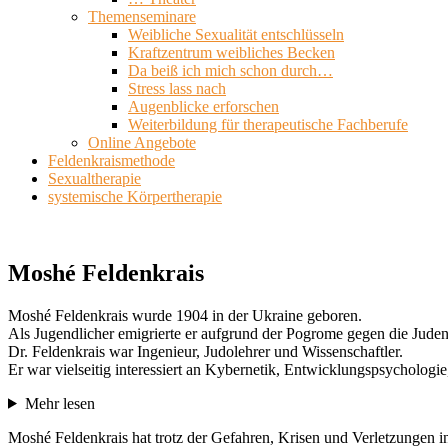
Themenseminare
Weibliche Sexualität entschlüsseln
Kraftzentrum weibliches Becken
Da beiß ich mich schon durch…
Stress lass nach
Augenblicke erforschen
Weiterbildung für therapeutische Fachberufe
Online Angebote
Feldenkraismethode
Sexualtherapie
systemische Körpertherapie
Moshé Feldenkrais
Moshé Feldenkrais wurde 1904 in der Ukraine geboren.
Als Jugendlicher emigrierte er aufgrund der Pogrome gegen die Juden 
Dr. Feldenkrais war Ingenieur, Judolehrer und Wissenschaftler.
Er war vielseitig interessiert an Kybernetik, Entwicklungspsychologi
Mehr lesen
Moshé Feldenkrais hat trotz der Gefahren, Krisen und Verletzungen i